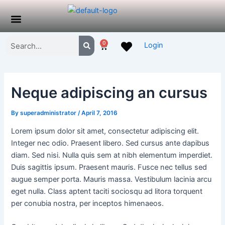
Skip
Post
to
navigation
Bags & Luggage
Men’s Fashion
My account
About Us
Contact Us
Menu
content
Search
Search
0
Login
Cart
Neque adipiscing an cursus
By
superadministrator
/
April 7, 2016
Lorem ipsum dolor sit amet, consectetur adipiscing elit.
Integer nec odio. Praesent libero. Sed cursus ante dapibus
diam. Sed nisi. Nulla quis sem at nibh elementum imperdiet.
Duis sagittis ipsum. Praesent mauris. Fusce nec tellus sed
augue semper porta. Mauris massa. Vestibulum lacinia arcu
eget nulla. Class aptent taciti sociosqu ad litora torquent
per conubia nostra, per inceptos himenaeos.